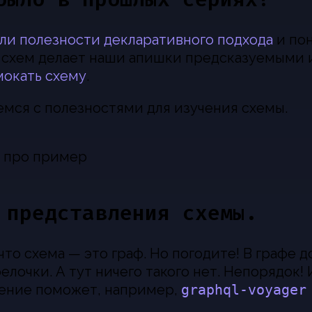
ли полезности декларативного подхода
и пон
 схем делает наши апишки предсказуемыми 
мокать схему
.
емся с полезностями для изучения схемы.
 про пример
 представления схемы.
что схема — это граф. Но погодите! В графе 
елочки. А тут ничего такого нет. Непорядок!
ение поможет, например,
graphql-voyager