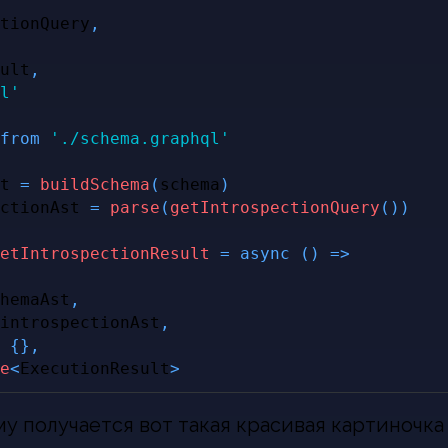
tionQuery
,
ult
,
l'
from
'./schema.graphql'
t 
=
buildSchema
(
schema
)
ctionAst 
=
parse
(
getIntrospectionQuery
(
)
)
etIntrospectionResult
=
async
(
)
=>
hemaAst
,
introspectionAst
,
{
}
,
e
<
ExecutionResult
>
у получается вот такая красивая картиночка