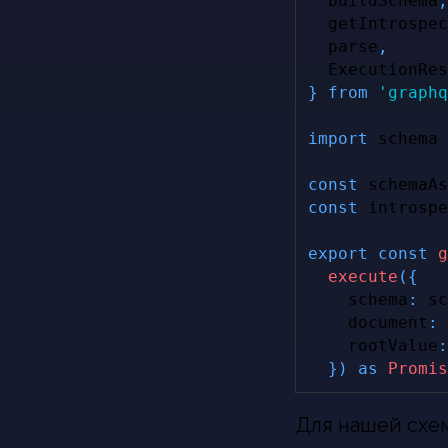
  buildSchema
,
  getIntrospec
  parse
,
ExecutionRes
}
from
'graphq
import
schema
const
 schemaAs
const
 introspe
export
const
g
execute
(
{
    schema
:
 sc
document
:
 
    rootValue
:
}
)
as
Promis
Для нашей схем