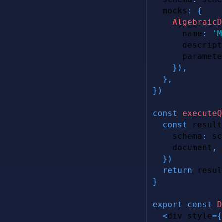
  mocks
:
{
AlgebraicD
      name
:
'M
      descript
      paramete
}
)
,
}
,
}
)
const
executeQ
const
 result
    schema
:
 sc
document
,
}
)
return
}
export
const
D
<
div style
=
{