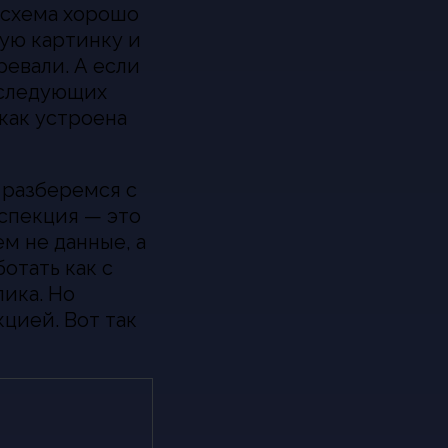
а схема хорошо
ую картинку и
ревали. А если
в следующих
 как устроена
 разберемся с
спекция — это
ем не данные, а
отать как с
лика. Но
цией. Вот так