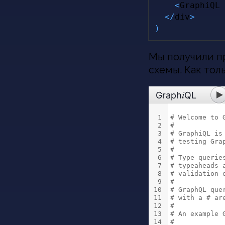
<
GraphiQL
 
<
/
div
>
)
Мы получили п
схемы. Как тол
i
Graph
QL
1
# Welcome to 
2
#
3
# GraphiQL is
4
# testing Gra
5
#
6
# Type querie
7
# typeaheads 
8
# validation 
9
#
10
# GraphQL que
11
# with a # ar
12
#
13
# An example 
14
#