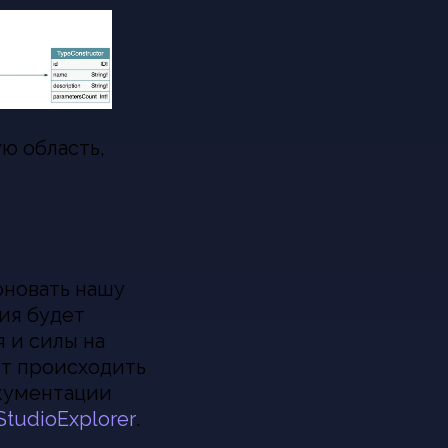
ю область,
оновать нашу
ия будет
 и силы на
ет происходить
окументации
StudioExplorer
.