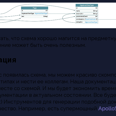
ать, что схема хорошо мапится на предметну
ение может быть очень полезным.
ация
ас появилась схема, мы можем красиво скомп
типах и нести ее коллегам. Наша документац
есте со схемой. И мы будет экономить время
ументации в актуальном состоянии. Все буд
 :) Инструментов для генерации подобной д
чество. Например, есть супермощный
Apollo