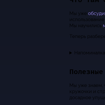
Мы уже
обсуди
использование
Мы научились
Теперь разбер
Напоминалка
Полезные
Мы уже знаем, 
кружочки и стр
досадное упущ