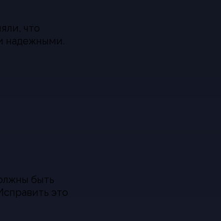
яли, что
и надежными.
должны быть
 Исправить это