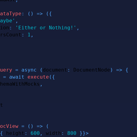
ataType
:
(
)
=>
(
{
aybe'
,
ion
:
'Either or Nothing!'
,
rsCount
:
1
,
uery
=
async
(
document
:
DocumentNode
)
=>
{
 
=
await
execute
(
{
hemaWithMocks
,
ocView
=
(
)
=>
(
{
 height
:
600
,
 width
:
800
}
}
>