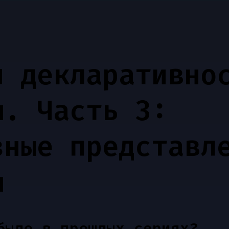
я декларативно
ы. Часть 3:
зные представл
ы
было в прошлых сериях?