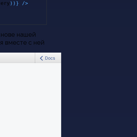
uery
)
)
}
/
>
снове нашей
я вместе с ней
Docs
gent
 and
art