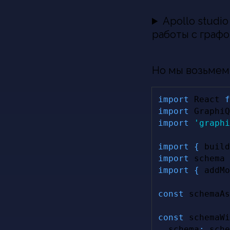
Apollo studi
работы с граф
Но мы возьмем
import
React
f
import
GraphiQ
import
'graphi
import
{
 build
import
schema
import
{
 addMo
const
 schemaAs
const
 schemaWi
  schema
:
 sche