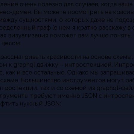
ление очень полезно для случаев, когда ваш
знес-домен. Вы можете посмотреть на красив
между сущностями, о которых даже не подоз
пределенный граф (о нем я кратко расскажу 
ная визуализация поможет вам лучше понять,
 целом.
 рассматривать красивости на основе схемы,
ом к graphql движку – интроспекцией. Интро
с, как и все остальные. Однако мы запрашива
схеме. Большинство инструментов могут раб
троспекции, так и со схемой из graphql-фай
трументы требуют именно JSON с интроспек
фтить нужный JSON: