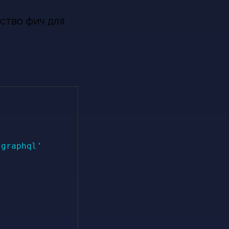
ство фич для
'graphql'