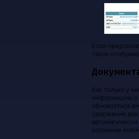
Если предполаг
такое отображ
Документ
Как только у н
информацию о 
обновляться вм
удержание док
автомагически
огромное коли