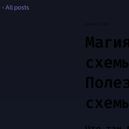
All posts
August 7, 2022
Маги
схем
Поле
схем
Что там 