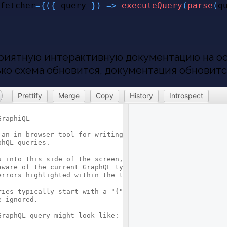
fetcher
=
{
(
{
 query 
}
)
=>
executeQuery
(
parse
(
q
риятную интерактивную документацию на о
ько схема обновится, документация обновитс
Prettify
Merge
Copy
History
Introspect
GraphiQL
 an in-browser tool for writing, validating, and
phQL queries.
s into this side of the screen, and you will see intelli
aware of the current GraphQL type schema and live syntax
errors highlighted within the text.
ries typically start with a "{" character. Lines that st
e ignored.
GraphQL query might look like: