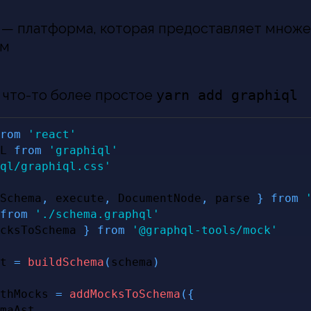
o — платформа, которая предоставляет множе
ом
 что-то более простое
yarn add graphiql
rom
'react'
L
from
'graphiql'
ql/graphiql.css'
Schema
,
 execute
,
DocumentNode
,
 parse 
}
from
from
'./schema.graphql'
cksToSchema 
}
from
'@graphql-tools/mock'
t 
=
buildSchema
(
schema
)
thMocks 
=
addMocksToSchema
(
{
maAst
,